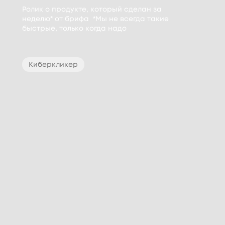
Ролик о продукте, который сделан за
неделю* от брифа *Мы не всегда такие
быстрые, только когда надо
Киберкликер